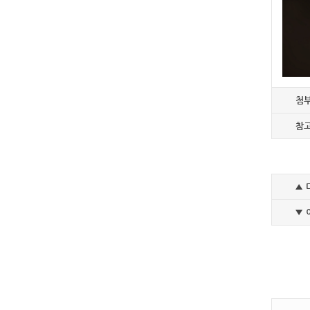
첨
참
▲ 
▼ 