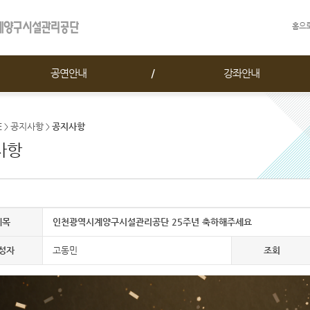
홈으
공연안내
강좌안내
E
공지사항
공지사항
>
>
사항
제목
인천광역시계양구시설관리공단 25주년 축하해주세요
성자
고동민
조회